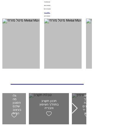
Architecture
M2 STUDIO
M^2 STUDIO
m.2_studio_
M² STUDIO
M² STUDIO'S BLOG
כל מה
גלו
שצריך
מה
תכנון תקציב
לדעת
הסגנון
בתהליך השיפוץ
כשקונים
שלכם
והבנייה
דירה יד
בעיצוב
שנייה
הבית